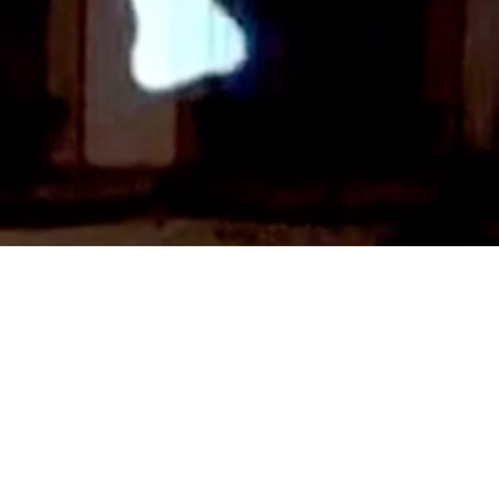
Mapping immersif Place des
Vosges à Epinal, évoquant les
possible petits enfants de Posada